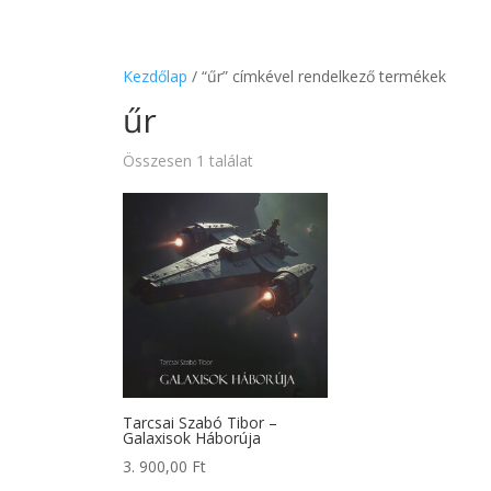
Kezdőlap
/ “űr” címkével rendelkező termékek
űr
Összesen 1 találat
Tarcsai Szabó Tibor –
Galaxisok Háborúja
3. 900,00
Ft