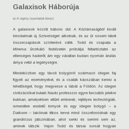
Galaxisok Háborúja
sci-fi regény (nyomtatott könyv)
A galaxisok között háború dúl. A
Köztársaságból
kivált
birodalmak új
Szövetséget
alkotnak, és az űr sosem látott
összecsapások színterévé válik. Todd és csapata a
Minerva
űrcirkáló fedélzetén próbálja feltartóztatni az
ellenséges haderőt, ám egy váratlan kudarc nyomán árulás
árnya vetül a legénységre.
Mindeközben egy távoli bolygóról származó idegen faj
figyeli az eseményeket, és a csaták káoszában keresi a
lehetőséget, hogy megvesse a lábát a Földön. Az idegen
civilizációkat kutató Naoki professzor egyre furcsább jelekre
bukkan, amelyekben eltűnt emberek, rejtélyes technológiák,
ismeretlen eredetű tornyok és egy idegen bolygó – a
Daikonn – lakóinak titkos tervei mind összefonódnak egy
grandiózus játszmában, ahol senki és semmi sem az,
aminek látszik. Vajon Todd és társai sorsát hogyan